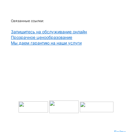
Связанные ссылки:
Запишитесь на обслуживание онлайн
Прозрачное ценообразование
Мы даем гарантию на наши услуги
Чем мы можем помочь?
Наша команда доступна ежедневно с 6 до 17 часов.
+X(XXX)-XXX-XX-XX · XXXXX@XXXXX.XXXXX
Войти